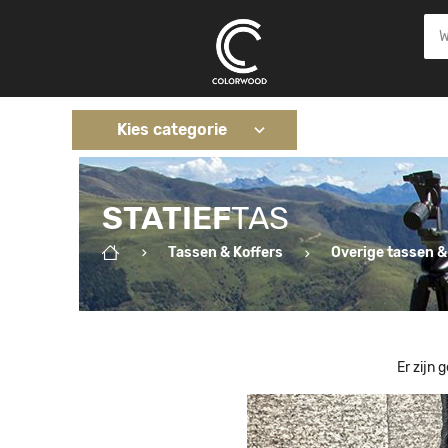
Kies categorie
STATIEF
TAS
Tassen & Koffers
Overige tassen &
Er zijn