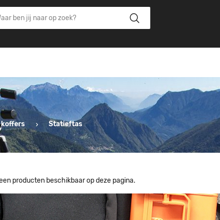
 koffers
Statieftas
 geen producten beschikbaar op deze pagina.