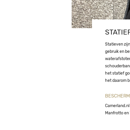
STATIE
Statieven zij
gebruik en be
waterafstoten
schouderband
het statief go
het daarom be
BESCHERM 
Camerland.nl 
Manfrotto en 