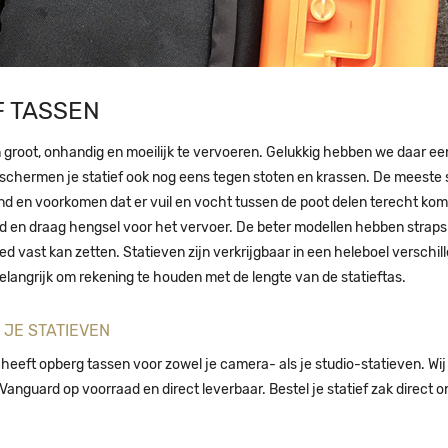
F TASSEN
n groot, onhandig en moeilijk te vervoeren. Gelukkig hebben we daar een 
schermen je statief ook nog eens tegen stoten en krassen. De meeste s
d en voorkomen dat er vuil en vocht tussen de poot delen terecht komt
 en draag hengsel voor het vervoer. De beter modellen hebben straps
ed vast kan zetten. Statieven zijn verkrijgbaar in een heleboel verschill
langrijk om rekening te houden met de lengte van de statieftas.
JE STATIEVEN
heeft opberg tassen voor zowel je camera- als je studio-statieven. Wi
Vanguard op voorraad en direct leverbaar. Bestel je statief zak direct on